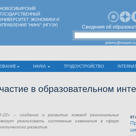
НОВОСИБИРСКИЙ
ГОСУДАРСТВЕННЫЙ
УНИВЕРСИТЕТ ЭКОНОМИКИ И
УПРАВЛЕНИЯ "НИНХ" (НГУЭУ)
Сведения об образоват
priemc@nsuem.ru
ОВАНИЕ
НАУКА
ТРУДОУСТРОЙСТВО
INTERNA
частие в образовательном инт
-22» – создание и развитие команд региональных
07.
смогут реализовать системные изменения в сфере
Пр
ологического развития.
шк