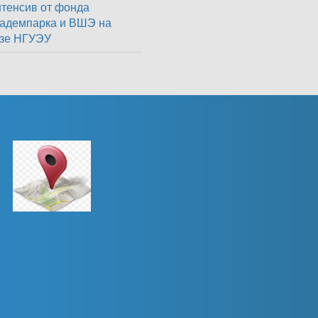
тенсив от фонда
адемпарка и ВШЭ на
зе НГУЭУ