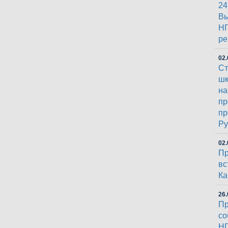
24
Вы
НГ
ре
02.
Ст
шк
на
пр
пр
Py
02.
Пр
вс
К
26.
Пр
со
НГ