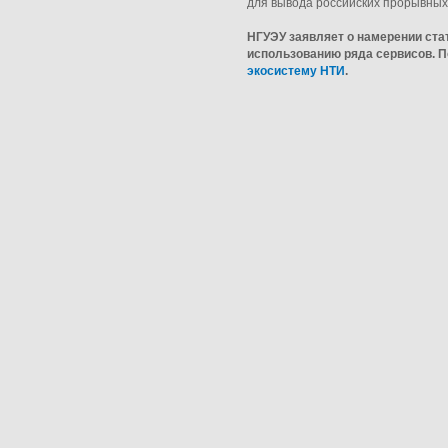
для вывода российских прорывных
НГУЭУ заявляет о намерении ста
использованию ряда сервисов. 
экосистему НТИ
.