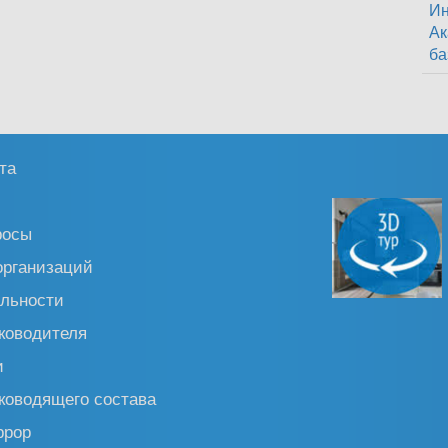
Ин
Ак
ба
та
росы
организаций
льности
ководителя
и
ководящего состава
ррор