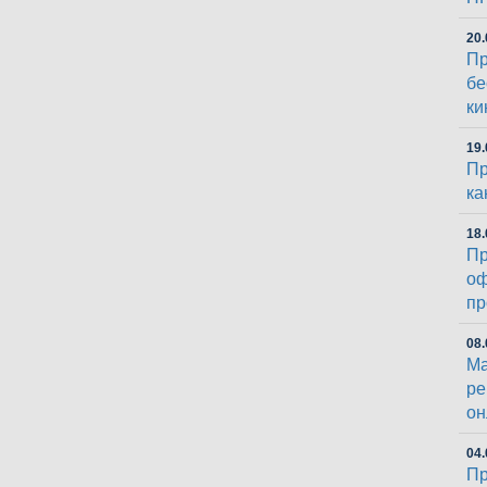
20.
Пр
бе
ки
19.
Пр
ка
18.
Пр
оф
пр
08.
Ма
ре
он
04.
Пр