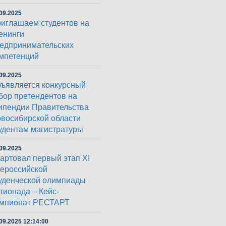
09.2025
иглашаем студентов на
енинги
едпринимательских
мпетенций
09.2025
ъявляется конкурсный
бор претендентов на
ипендии Правительства
восибирской области
удентам магистратуры
09.2025
артовал первый этап XI
ероссийской
уденческой олимпиады
тионада – Кейс-
мпионат РЕСТАРТ
09.2025 12:14:00