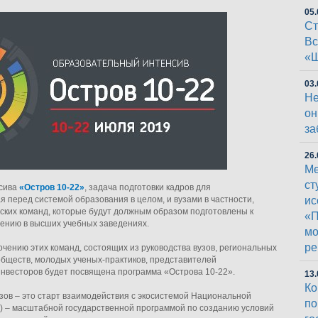
05.
Ст
Вс
«Ш
03.
Не
он
за
26.
Ме
ст
нсива
«Остров 10-22»
, задача подготовки кадров для
я перед системой образования в целом, и вузами в частности,
ис
ских команд, которые будут должным образом подготовлены к
«П
ению в высших учебных заведениях.
мо
ре
чению этих команд, состоящих из руководства вузов, региональных
обществ, молодых ученых-практиков, представителей
инвесторов будет посвящена программа «Острова 10-22».
13.
Ко
узов – это старт взаимодействия с экосистемой Национальной
п
) – масштабной государственной программой по созданию условий