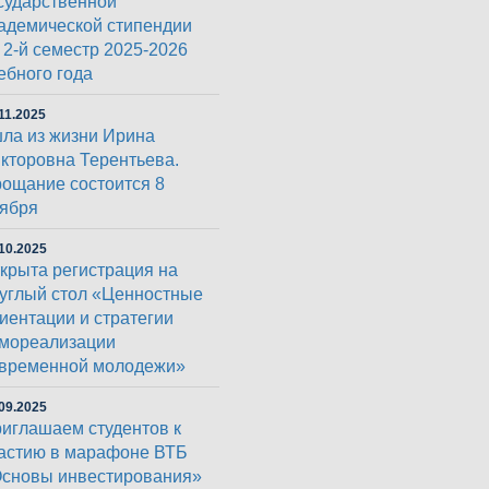
сударственной
адемической стипендии
 2-й семестр 2025-2026
ебного года
11.2025
ла из жизни Ирина
кторовна Терентьева.
ощание состоится 8
ября
10.2025
крыта регистрация на
углый стол «Ценностные
иентации и стратегии
мореализации
временной молодежи»
09.2025
иглашаем студентов к
астию в марафоне ВТБ
сновы инвестирования»