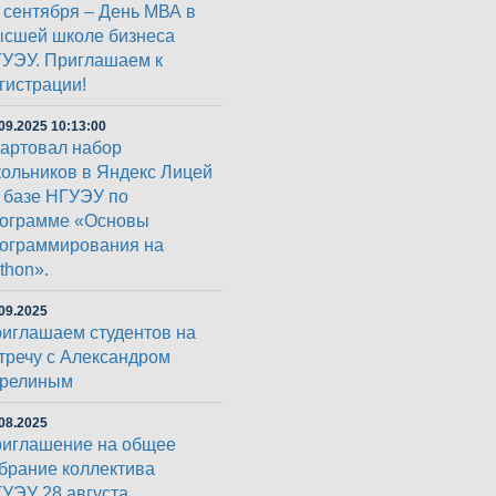
 сентября – День МВА в
сшей школе бизнеса
УЭУ. Приглашаем к
гистрации!
09.2025 10:13:00
артовал набор
ольников в Яндекс Лицей
 базе НГУЭУ по
ограмме «Основы
ограммирования на
thon».
09.2025
иглашаем студентов на
тречу с Александром
арелиным
08.2025
иглашение на общее
брание коллектива
УЭУ 28 августа