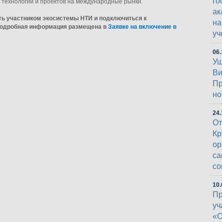
го
 технологий и проектов на международные рынки.
ак
ть участником экосистемы НТИ и подключиться к
на
Подробная информация размещена в
Заявке на включение в
уч
06.
Уш
Ви
Пр
но
24.
От
Кр
ор
са
со
10.
Пр
уч
«О