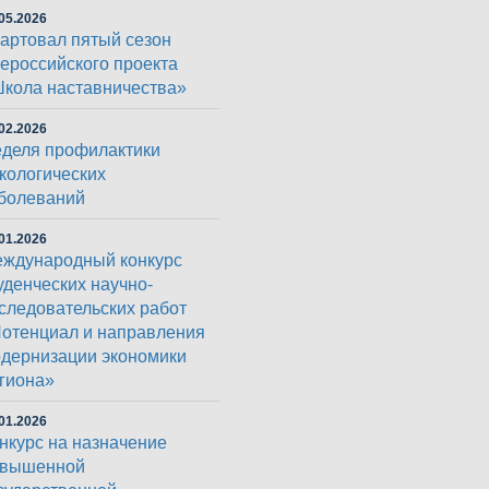
05.2026
артовал пятый сезон
ероссийского проекта
кола наставничества»
02.2026
деля профилактики
кологических
болеваний
01.2026
ждународный конкурс
уденческих научно-
следовательских работ
отенциал и направления
дернизации экономики
гиона»
01.2026
нкурс на назначение
овышенной