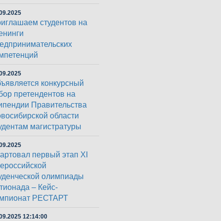
09.2025
иглашаем студентов на
енинги
едпринимательских
мпетенций
09.2025
ъявляется конкурсный
бор претендентов на
ипендии Правительства
восибирской области
удентам магистратуры
09.2025
артовал первый этап XI
ероссийской
уденческой олимпиады
тионада – Кейс-
мпионат РЕСТАРТ
09.2025 12:14:00