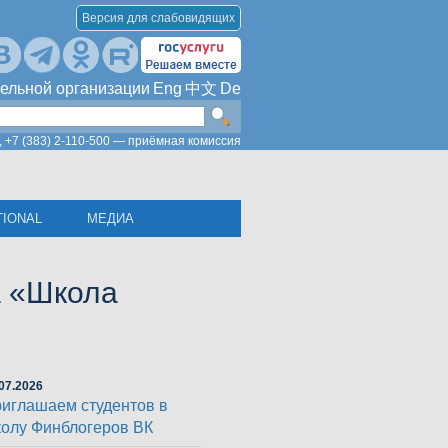
Версия для слабовидящих
ельной организации
Eng
中文
De
,
+7 (383) 2-110-500 — приёмная комиссия
TIONAL
МЕДИА
а «Школа
07.2026
иглашаем студентов в
олу Финблогеров ВК