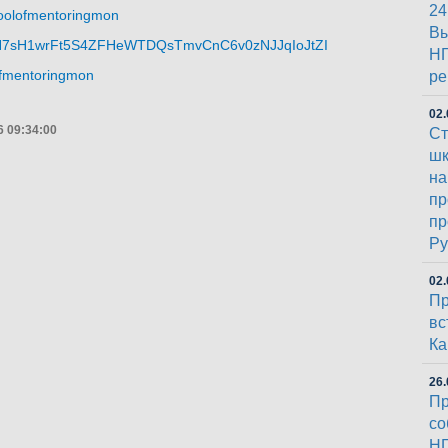
24
hoolofmentoringmon
Вы
/DcN7sH1wrFt5S4ZFHeWTDQsTmvCnC6v0zNJJqIoJtZI
НГ
lofmentoringmon
ре
02.
6 09:34:00
Ст
шк
на
пр
пр
Py
02.
Пр
вс
К
26.
Пр
со
НГ