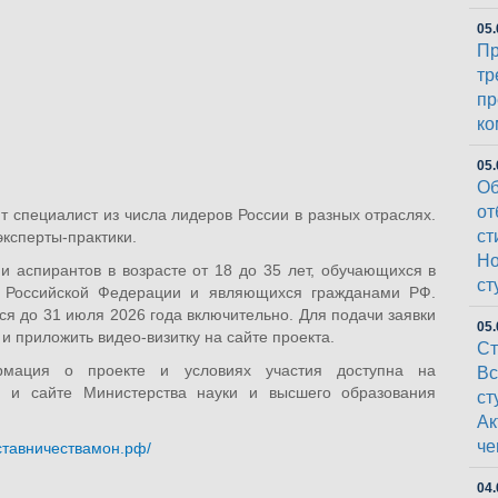
05.
Пр
тр
пр
ко
05.
Об
от
т специалист из числа лидеров России в разных отраслях.
ст
эксперты-практики.
Но
 и аспирантов в возрасте от 18 до 35 лет, обучающихся в
ст
 Российской Федерации и являющихся гражданами РФ.
ся до 31 июля 2026 года включительно. Для подачи заявки
05.
и приложить видео-визитку на сайте проекта.
Ст
рмация о проекте и условиях участия доступна на
Вс
 и сайте Министерства науки и высшего образования
ст
Ак
че
аставничествамон.рф/
04.