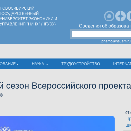
НОВОСИБИРСКИЙ
ГОСУДАРСТВЕННЫЙ
УНИВЕРСИТЕТ ЭКОНОМИКИ И
УПРАВЛЕНИЯ "НИНХ" (НГУЭУ)
Сведения об образоват
priemc@nsuem.ru
ОВАНИЕ
НАУКА
ТРУДОУСТРОЙСТВО
INTERNA
й сезон Всероссийского проект
»
07.
Пр
шк