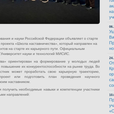
го
ак
на
уч
06.
Уш
Ви
вания и науки Российской Федерации объявляет о старте
Пр
о проекта «Школа наставничества», который направлен на
но
антов на старте их карьерного пути. Официальным
 Университет науки и технологий МИСИС.
24.
тва» ориентирован на формирование у молодых людей
От
повышение их конкурентоспособности на рынке труда. Во
Кр
стник может проработать свою карьерную траекторию,
ор
проект или подготовить план проведения научного
са
воим наставником.
со
и получить необходимые навыки и компетенции участники
сьми направлений:
10.
Пр
уч
«О