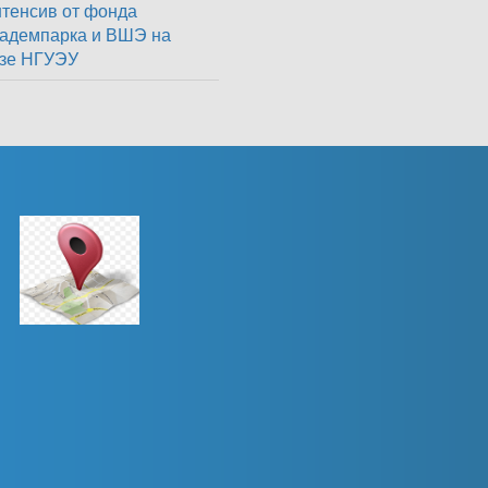
тенсив от фонда
адемпарка и ВШЭ на
зе НГУЭУ