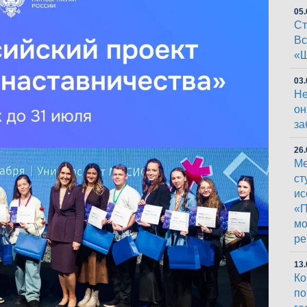
05.
Ст
Вс
«Ш
03.
Не
он
за
26.
Ме
ст
ис
«П
мо
ре
13.
Ко
п