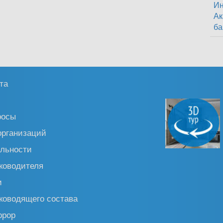
Ин
Ак
ба
та
росы
организаций
льности
ководителя
и
ководящего состава
ррор