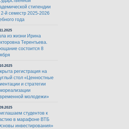
сударственной
адемической стипендии
 2-й семестр 2025-2026
ебного года
11.2025
ла из жизни Ирина
кторовна Терентьева.
ощание состоится 8
ября
10.2025
крыта регистрация на
углый стол «Ценностные
иентации и стратегии
мореализации
временной молодежи»
09.2025
иглашаем студентов к
астию в марафоне ВТБ
сновы инвестирования»