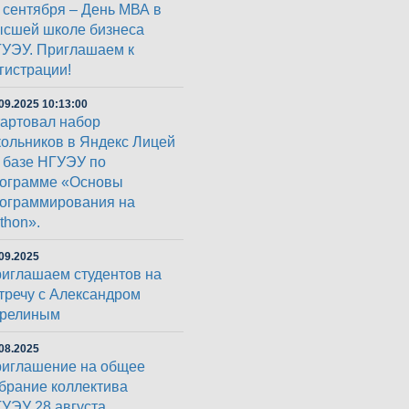
 сентября – День МВА в
сшей школе бизнеса
УЭУ. Приглашаем к
гистрации!
09.2025 10:13:00
артовал набор
ольников в Яндекс Лицей
 базе НГУЭУ по
ограмме «Основы
ограммирования на
thon».
09.2025
иглашаем студентов на
тречу с Александром
арелиным
08.2025
иглашение на общее
брание коллектива
УЭУ 28 августа