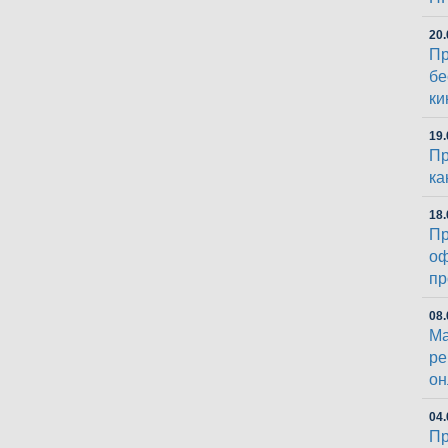
20.
Пр
бе
ки
19.
Пр
ка
18.
Пр
оф
пр
08.
Ма
ре
он
04.
Пр