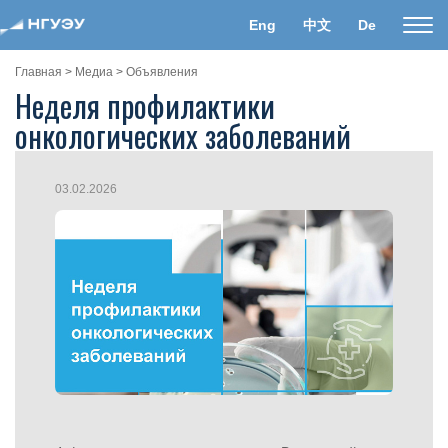
Eng
中文
De
Пока
нави
Главная
>
Медиа
>
Объявления
Неделя профилактики
онкологических заболеваний
03.02.2026