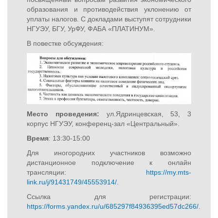
образования и противодействия уклонению от
уплаты налогов. С докладами выступят сотрудники
НГУЭУ, БГУ, УрФУ, ФАБА «ПЛАТИНУМ».
В повестке обсуждения:
Место проведения:
ул.Ядринцевская, 53, 3
корпус НГУЭУ, конференц-зал «Центральный».
Время
: 13:30-15:00
Для иногородних участников возможно
дистанционное подключение к онлайн
трансляции:
https://my.mts-
link.ru/j/91431749/45553914/
.
Ссылка для регистрации:
https://forms.yandex.ru/u/685297f84936395ed57dc266/
.