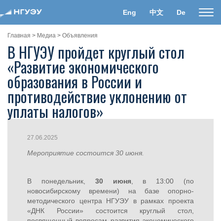
Eng
中文
De
Пока
нави
Главная
>
Медиа
>
Объявления
В НГУЭУ пройдет круглый стол
«Развитие экономического
образования в России и
противодействие уклонению от
уплаты налогов»
27.06.2025
Мероприятие состоится 30 июня.
В понедельник,
30 июня
, в 13:00 (по
новосибирскому времени) на базе опорно-
методического центра НГУЭУ в рамках проекта
«ДНК России» состоится круглый стол,
посвященный вопросам развития экономического