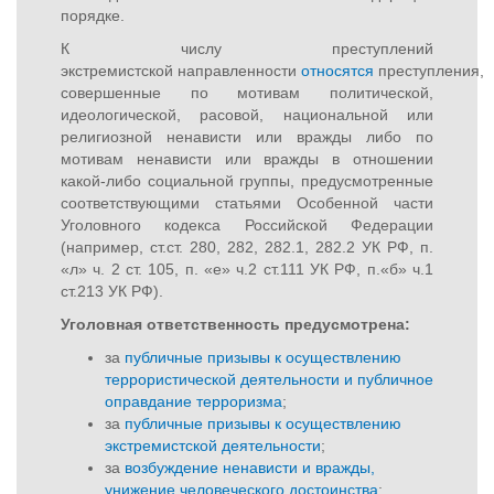
порядке.
К числу преступлений
экстремистской направленности
относятся
преступления,
совершенные по мотивам политической,
идеологической, расовой, национальной или
религиозной ненависти или вражды либо по
мотивам ненависти или вражды в отношении
какой-либо социальной группы, предусмотренные
соответствующими статьями Особенной части
Уголовного кодекса Российской Федерации
(например, ст.ст. 280, 282, 282.1, 282.2 УК РФ, п.
«л» ч. 2 ст. 105, п. «е» ч.2 ст.111 УК РФ, п.«б» ч.1
ст.213 УК РФ).
Уголовная ответственность предусмотрена:
за
публичные призывы к осуществлению
террористической деятельности и публичное
оправдание терроризма
;
за
публичные призывы к осуществлению
экстремистской деятельности
;
за
возбуждение ненависти и вражды,
унижение человеческого достоинства
;