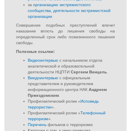
за
организацию экстремистского
сообщества, деятельности экстремистской
организации
.
Совершение подобных преступлений влечет
наказание вплоть до лишения свободы на
определенный срок либо пожизненного лишения
свободы.
Полезные ссылки:
Видеоинтервью
с начальником отдела
аналитической и образовательной
деятельности НЦПТИ
Сергеем Венцель
.
Виедоинтервью
с официальным
представителем и руководителем
информационного центра НАК
Андреем
Пржездомским
.
Профилактический ролик «
Исповедь
террористки
».
Профилактический ролик «
Телефонный
терроризм
».
Перечень
фильмов о терроризме.
Карточки о том, к чему приводят