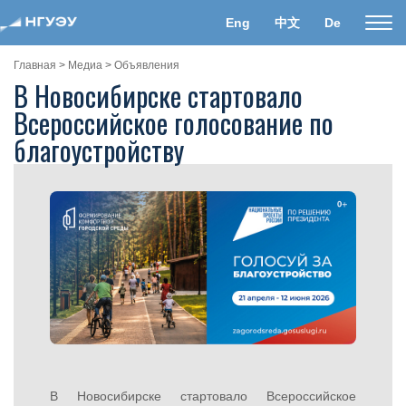
Eng
中文
De
Пока
нави
Главная
>
Медиа
>
Объявления
В Новосибирске стартовало
Всероссийское голосование по
благоустройству
В Новосибирске стартовало Всероссийское