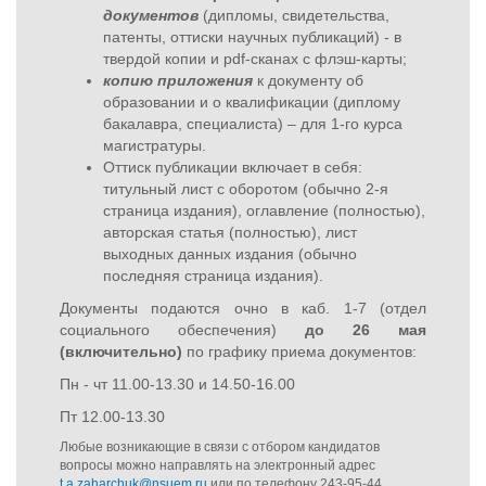
документов
(дипломы, свидетельства,
патенты, оттиски научных публикаций) - в
твердой копии и pdf-сканах с флэш-карты;
копию приложения
к документу об
образовании и о квалификации (диплому
бакалавра, специалиста) – для 1-го курса
магистратуры.
Оттиск публикации включает в себя:
титульный лист с оборотом (обычно 2-я
страница издания), оглавление (полностью),
авторская статья (полностью), лист
выходных данных издания (обычно
последняя страница издания).
Документы подаются очно в каб. 1-7 (отдел
социального обеспечения)
до 26 мая
(включительно)
по графику приема документов:
Пн - чт 11.00-13.30 и 14.50-16.00
Пт 12.00-13.30
Любые возникающие в связи с отбором кандидатов
вопросы можно направлять на электронный адрес
t.a.zaharchuk@nsuem.ru
или по телефону 243-95-44.