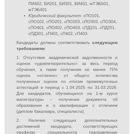
ПИ402, БИ201, БИ301, БИ401, мТЭБ501,
мТЭБ401
Юридический факультет:
сПО101,
сПО102, сПО201, сПО203, сПО303, сПО304,
сПО401, сПО402, сПО403, сПД101, сПД201,
сПД301, сП401, сП402, сП403
Кандидаты должны соответствовать
следующим
требованиям
:
1. Отсутствие академической задолженности и
оценок «удовлетворительно» за весь период
обучения, а также получение не менее 75%
оценок «отлично» от общего количества
полученных оценок по итогам промежуточных
аттестаций в период с 1.04.2025 по 31.03.2026.
Для кандидатов, обучающихся на 1-м курсе
магистратуры – получение документа об
образовании и о квалификации с отличием
(диплом бакалавра, специалиста);
2. Наличие следующих дополнительных
достижений кандидата, соответствующих
профилю специальности (направлению