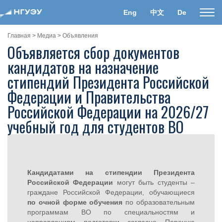
Eng
中文
De
Пока
нави
Главная
>
Медиа
>
Объявления
Объявляется сбор документов
кандидатов на назначение
стипендий Президента Российской
Федерации и Правительства
Российской Федерации на 2026/27
учебный год для студентов ВО
Кандидатами на стипендии Президента
Российской Федерации
могут быть студенты –
граждане Российской Федерации, обучающиеся
по очной форме обучения
по образовательным
программам ВО по специальностям и