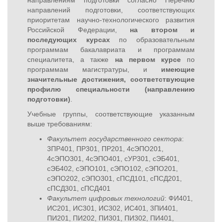
направлениям подготовки согласно Перечню
направлений подготовки, соответствующих
приоритетам научно-технологического развития
Российской Федерации,
на втором и
последующих курсах
по образовательным
программам бакалавриата и программам
специалитета, а также
на первом курсе
по
программам магистратуры, и
имеющие
значительные достижения, соответствующие
профилю специальности (направлению
подготовки)
.
Учебные группы, соответствующие указанным
выше требованиям:
Факультет государственного сектора
:
3ПР401, ПР301, ПР201, 4сЭПО201,
4сЭПО301, 4сЭПО401, сУР301, сЭБ401,
сЭБ402, сЭПО101, сЭПО102, сЭПО201,
сЭПО202, сЭПО301, сПСД101, сПСД201,
сПСД301, сПСД401
Факультет цифровых технологий
: ФИ401,
ИС201, ИС301, ИС302, ИС401, 3ПИ401,
ПИ201, ПИ202, ПИ301, ПИ302, ПИ401,