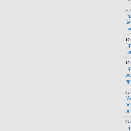
20.
Пр
бе
ки
19.
Пр
ка
18.
Пр
оф
пр
08.
Ма
ре
он
04.
Пр