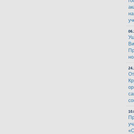
го
ак
на
уч
06.
Уш
Ви
Пр
но
24.
От
Кр
ор
са
со
10.
Пр
уч
«О