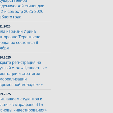
сударственной
адемической стипендии
 2-й семестр 2025-2026
ебного года
11.2025
ла из жизни Ирина
кторовна Терентьева.
ощание состоится 8
ября
10.2025
крыта регистрация на
углый стол «Ценностные
иентации и стратегии
мореализации
временной молодежи»
09.2025
иглашаем студентов к
астию в марафоне ВТБ
сновы инвестирования»