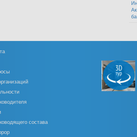
Ин
Ак
ба
та
росы
организаций
льности
ководителя
и
ководящего состава
ррор