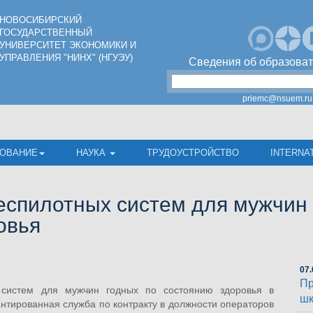
НОВОСИБИРСКИЙ
ГОСУДАРСТВЕННЫЙ
УНИВЕРСИТЕТ ЭКОНОМИКИ И
УПРАВЛЕНИЯ "НИНХ" (НГУЭУ)
Сведения об образоват
priemc@nsuem.ru
ОВАНИЕ
НАУКА
ТРУДОУСТРОЙСТВО
INTERNA
еспилотных систем для мужчин 
овья
07.
Пр
 систем для мужчин годных по состоянию здоровья в
шк
рантированная служба по контракту в должности операторов