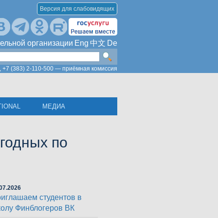
Версия для слабовидящих
ельной организации
Eng
中文
De
,
+7 (383) 2-110-500 — приёмная комиссия
TIONAL
МЕДИА
годных по
07.2026
иглашаем студентов в
олу Финблогеров ВК