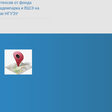
тенсив от фонда
адемпарка и ВШЭ на
зе НГУЭУ