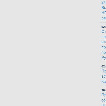
24
Вы
НГ
ре
02.
Ст
шк
на
пр
пр
Py
02.
Пр
вс
К
26.
Пр
со
НГ