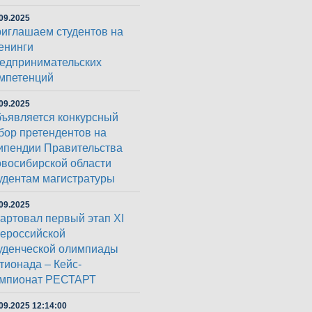
09.2025
иглашаем студентов на
енинги
едпринимательских
мпетенций
09.2025
ъявляется конкурсный
бор претендентов на
ипендии Правительства
восибирской области
удентам магистратуры
09.2025
артовал первый этап XI
ероссийской
уденческой олимпиады
тионада – Кейс-
мпионат РЕСТАРТ
09.2025 12:14:00