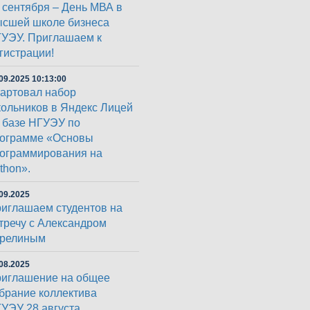
 сентября – День МВА в
сшей школе бизнеса
УЭУ. Приглашаем к
гистрации!
09.2025 10:13:00
артовал набор
ольников в Яндекс Лицей
 базе НГУЭУ по
ограмме «Основы
ограммирования на
thon».
09.2025
иглашаем студентов на
тречу с Александром
арелиным
08.2025
иглашение на общее
брание коллектива
УЭУ 28 августа