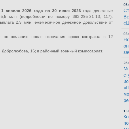
05.
Ст
с
1 апреля 2026 года по 30 июня 2026
года денежные
5,5 млн (подробности по номеру 383-295-21-13, 117).
Вс
ыплата 2,9 млн, ежемесячное денежное довольствие от
«Ш
03.
е по желанию после окончания срока контракта в 12
Не
он
. Добролюбова, 16; в районный военный комиссариат.
за
26.
Ме
ст
ис
«П
мо
ре
13.
Ко
п