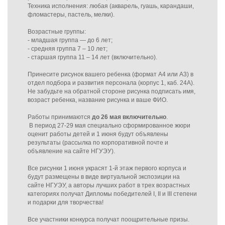
Техника исполнения: любая (акварель, гуашь, карандаши,
фломастеры, пастель, мелки).
Возрастные группы:
- младшая группа — до 6 лет;
- средняя группа 7 – 10 лет;
- старшая группа 11 – 14 лет (включительно).
Принесите рисунок вашего ребенка (формат А4 или А3) в
отдел подбора и развития персонала (корпус 1, каб. 24А).
Не забудьте на обратной стороне рисунка подписать имя,
возраст ребенка, название рисунка и ваше ФИО.
Работы принимаются
до 26 мая включительно
.
В период 27-29 мая специально сформированное жюри
оценит работы детей и 1 июня будут объявлены
результаты (рассылка по корпоративной почте и
объявление на сайте НГУЭУ).
Все рисунки 1 июня украсят 1-й этаж первого корпуса и
будут размещены в виде виртуальной экспозиции на
сайте НГУЭУ, а авторы лучших работ в трех возрастных
категориях получат Дипломы победителей I, II и III степени
и подарки для творчества!
Все участники конкурса получат поощрительные призы.