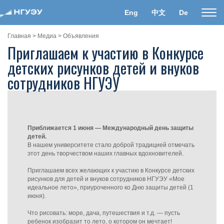
Eng
中文
De
Пока
нави
Главная
>
Медиа
>
Объявления
Приглашаем к участию в Конкурсе
детских рисунков детей и внуков
сотрудников НГУЭУ
Приближается 1 июня — Международный день защиты
детей.
В нашем университете стало доброй традицией отмечать
этот день творчеством наших главных вдохновителей.
Приглашаем всех желающих к участию в Конкурсе детских
рисунков для детей и внуков сотрудников НГУЭУ «Мое
идеальное лето», приуроченного ко Дню защиты детей (1
июня).
Что рисовать: море, дача, путешествия и т.д. — пусть
ребенок изобразит то лето, о котором он мечтает!