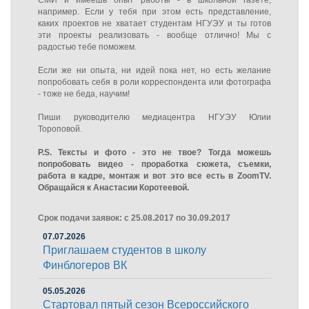
СМИ и имеешь опыт работы - в школьной газете,
например. Если у тебя при этом есть представление,
каких проектов не хватает студентам НГУЭУ и ты готов
эти проекты реализовать - вообще отлично! Мы с
радостью тебе поможем.
Если же ни опыта, ни идей пока нет, но есть желание
попробовать себя в роли корреспондента или фотографа
- тоже не беда, научим!
Пиши руководителю медиацентра НГУЭУ Юлии
Тороповой.
P.S. Тексты и фото - это не твое? Тогда можешь
попробовать видео - проработка сюжета, съемки,
работа в кадре, монтаж и вот это все есть в ZoomTV.
Обращайся к Анастасии Коротеевой.
Срок подачи заявок: с 25.08.2017 по 30.09.2017
07.07.2026
Приглашаем студентов в школу
Финблогеров ВК
05.05.2026
Стартовал пятый сезон Всероссийского