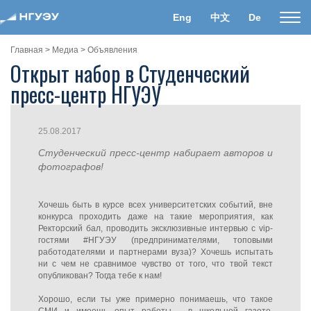
Eng
中文
De
Пока
нави
Главная
>
Медиа
>
Объявления
Открыт набор в Студенческий
пресс-центр НГУЭУ
25.08.2017
Студенческий пресс-центр набирает авторов и
фотографов!
Хочешь быть в курсе всех университетских событий, вне
конкурса проходить даже на такие мероприятия, как
Ректорский бал, проводить эксклюзивные интервью с vip-
гостями #НГУЭУ (предпринимателями, топовыми
работодателями и партнерами вуза)? Хочешь испытать
ни с чем не сравнимое чувство от того, что твой текст
опубликован? Тогда тебе к нам!
Хорошо, если ты уже примерно понимаешь, что такое